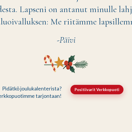
desta. Lapseni on antanut minulle lah
uluoivalluksen: Me riitämme lapsillem
-Päivi
Pidätkö joulukalenterista?
Positiivarit Verkkopuoti
erkkopuotimme tarjontaan!