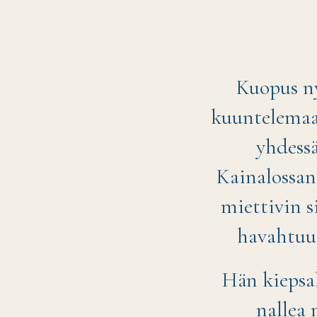
Kuopus ny
kuuntelemaa
yhdessä
Kainalossani
miettivin s
havahtuu,
Hän kiepsa
nallea 