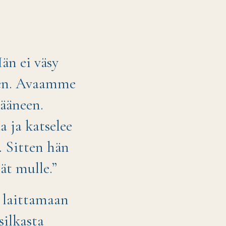
än ei väsy
een. Avaamme
 ääneen.
a ja katselee
. Sitten hän
ät mulle.”
 laittamaan
silkasta