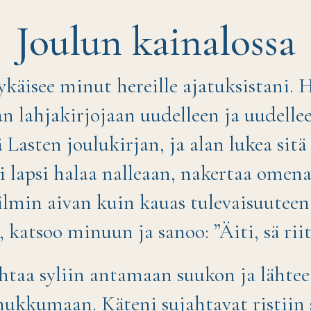
Joulun kainalossa
käisee minut hereille ajatuksistani. H
n lahjakirjojaan uudelleen ja uudell
 Lasten joulukirjan, ja alan lukea sitä
 lapsi halaa nalleaan, nakertaa omena
ilmin aivan kuin kauas tulevaisuuteen
 katsoo minuun ja sanoo: ”Äiti, sä riit
htaa syliin antamaan suukon ja lähtee
nukkumaan. Käteni sujahtavat ristiin 