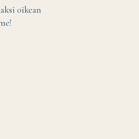
jaksi oikean
me!