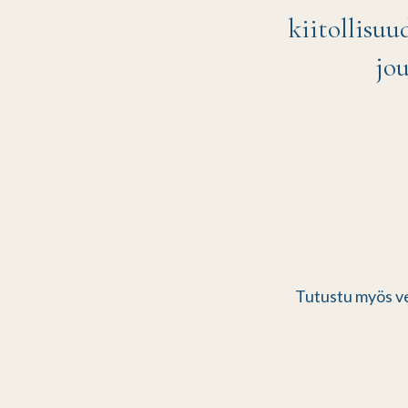
kiitollisuu
jo
Tutustu myös v